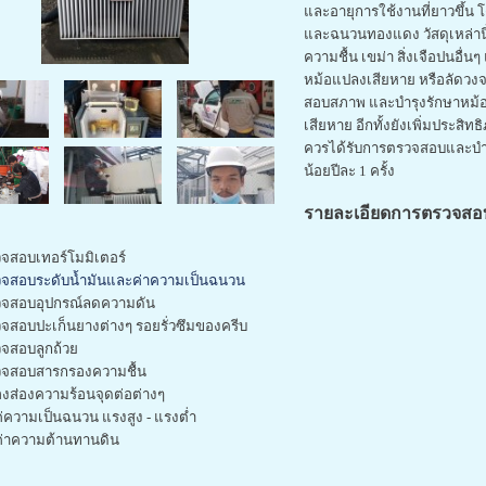
และอายุการใช้งานที่ยาวขึ้น
และฉนวนทองแดง วัสดุเหล่านี
ความชื้น เขม่า สิ่งเจือปนอื่น
หม้อแปลงเสียหาย หรือลัดวงจร
สอบสภาพ และบำรุงรักษาหม้อ
เสียหาย อีกทั้งยังเพิ่มประสิท
ควรได้รับการตรวจสอบและบำรุ
น้อยปีละ 1 ครั้ง
รายละเอียดการตรวจสอ
จสอบเทอร์โมมิเตอร์
วจสอบ
ระดับน้ำมันและค่าความเป็นฉนวน
วจสอบอุปกรณ์ลดความดัน
จสอบปะเก็นยางต่างๆ รอยรั่วซึมของครีบ
จสอบลูกถ้วย
จสอบสารกรองความชื้น
องส่องความร้อนจุดต่อต่างๆ
ค่ความเป็นฉนวน แรงสูง - แรงต่ำ
ดค่าความต้านทานดิน