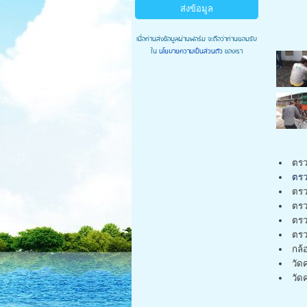
เมื่อท่านส่งข้อมูลผ่านฟอร์ม จะถือว่าท่านยอมรับ
ใน
นโยบายความเป็นส่วนตัว
ของเรา
ตรว
ตร
ตร
ตรว
ตรว
ตรว
กล้
วัด
วั